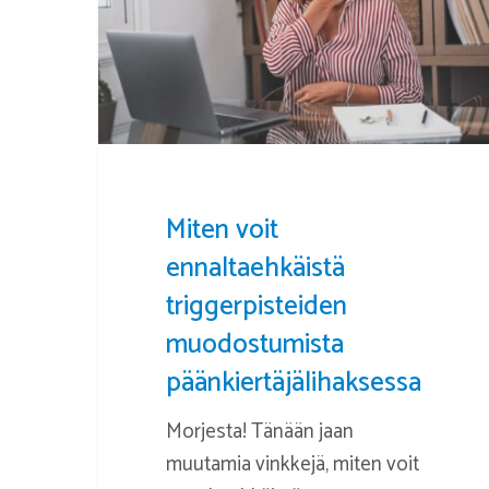
muodostumista
päänkiertäjälihaksessa
Miten voit
ennaltaehkäistä
triggerpisteiden
muodostumista
päänkiertäjälihaksessa
Morjesta! Tänään jaan
muutamia vinkkejä, miten voit