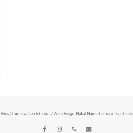
Bliss Clinic. Sivuston toteutus / Web Design:
Plakat Mainostoimisto
|
Evästeide
facebook
instagram
phone
email