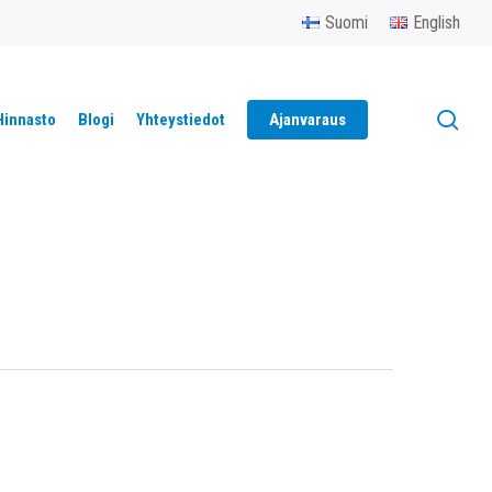
Menu
Suomi
English
sea
Hinnasto
Blogi
Yhteystiedot
Ajanvaraus