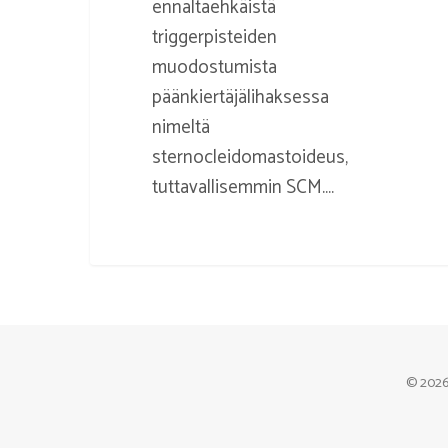
ennaltaehkäistä
triggerpisteiden
muodostumista
päänkiertäjälihaksessa
nimeltä
sternocleidomastoideus,
tuttavallisemmin SCM.…
© 2026 