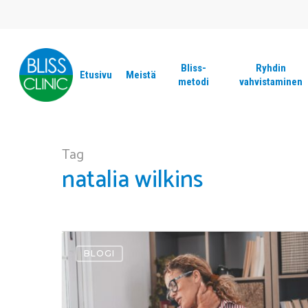
Skip
to
main
content
Bliss-
Ryhdin
Etusivu
Meistä
metodi
vahvistaminen
Tag
natalia wilkins
Paina Enter-näppäintä ja hae!
Miten
BLOGI
voit
ennaltaehkäistä
triggerpisteiden