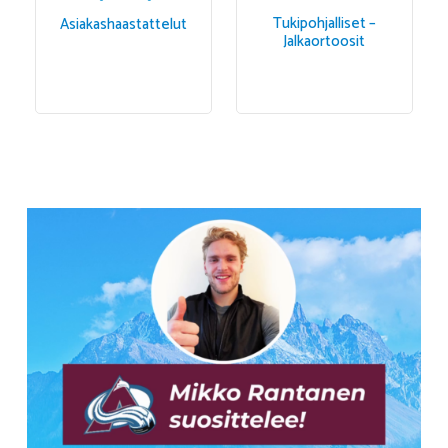
Tukipohjalliset –
Asiakashaastattelut
Jalkaortoosit