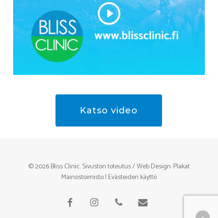
Katso video
© 2026 Bliss Clinic. Sivuston toteutus / Web Design:
Plakat
Mainostoimisto
|
Evästeiden käyttö
facebook
instagram
phone
email