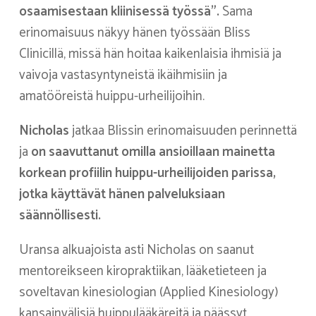
osaamisestaan kliinisessä työssä”.
Sama
erinomaisuus näkyy hänen työssään Bliss
Clinicillä, missä hän hoitaa kaikenlaisia ihmisiä ja
vaivoja vastasyntyneistä ikäihmisiin ja
amatööreistä huippu-urheilijoihin.
Nicholas
jatkaa Blissin erinomaisuuden perinnettä
ja
on saavuttanut omilla ansioillaan mainetta
korkean profiilin huippu-urheilijoiden parissa,
jotka käyttävät hänen palveluksiaan
säännöllisesti.
Uransa alkuajoista asti Nicholas on saanut
mentoreikseen kiropraktiikan, lääketieteen ja
soveltavan kinesiologian (Applied Kinesiology)
kansainvälisiä huippulääkäreitä ja päässyt