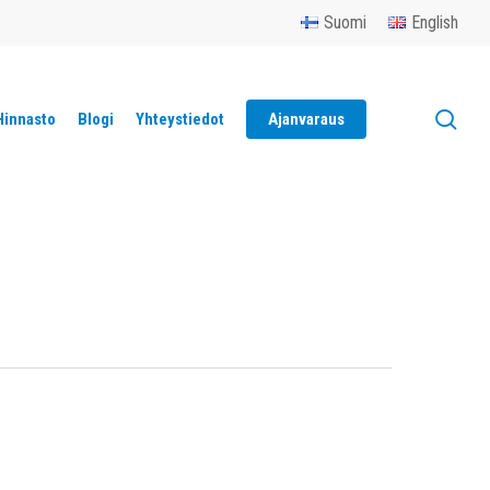
Menu
Suomi
English
sea
Hinnasto
Blogi
Yhteystiedot
Ajanvaraus