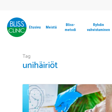
Skip
to
main
content
Bliss-
Ryhdin
Etusivu
Meistä
metodi
vahvistaminen
Tag
unihäiriöt
Paina Enter-näppäintä ja hae!
Korva-
BLOGI
akupunktiolla
helpotusta
stressiin,