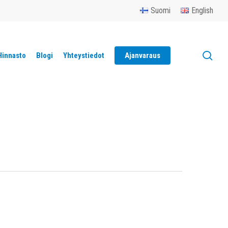
Menu
Suomi
English
sea
Hinnasto
Blogi
Yhteystiedot
Ajanvaraus