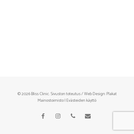
© 2026 Bliss Clinic. Sivuston toteutus / Web Design:
Plakat
Mainostoimisto
|
Evästeiden käyttö
facebook
instagram
phone
email