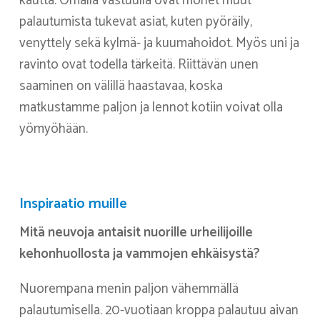
kautta. Omalla vastuulla ovat monet muut
palautumista tukevat asiat, kuten pyöräily,
venyttely sekä kylmä- ja kuumahoidot. Myös uni ja
ravinto ovat todella tärkeitä. Riittävän unen
saaminen on välillä haastavaa, koska
matkustamme paljon ja lennot kotiin voivat olla
yömyöhään.
Inspiraatio muille
Mitä neuvoja antaisit nuorille urheilijoille
kehonhuollosta ja vammojen ehkäisystä?
Nuorempana menin paljon vähemmällä
palautumisella. 20-vuotiaan kroppa palautuu aivan