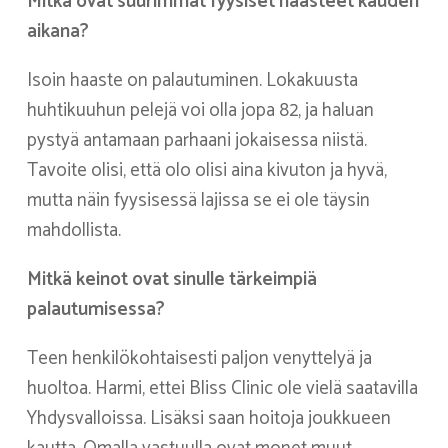
Mitkä ovat suurimmat fyysiset haasteet kauden
aikana?
Isoin haaste on palautuminen. Lokakuusta
huhtikuuhun pelejä voi olla jopa 82, ja haluan
pystyä antamaan parhaani jokaisessa niistä.
Tavoite olisi, että olo olisi aina kivuton ja hyvä,
mutta näin fyysisessä lajissa se ei ole täysin
mahdollista.
Mitkä keinot ovat sinulle tärkeimpiä
palautumisessa?
Teen henkilökohtaisesti paljon venyttelyä ja
huoltoa. Harmi, ettei Bliss Clinic ole vielä saatavilla
Yhdysvalloissa. Lisäksi saan hoitoja joukkueen