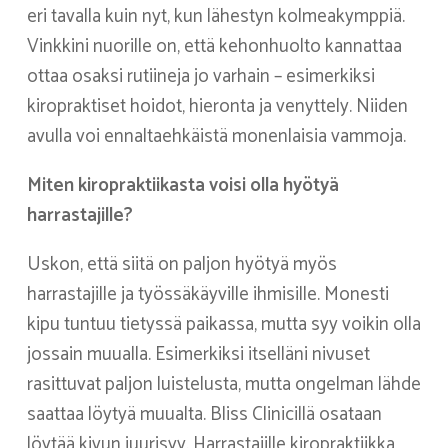
eri tavalla kuin nyt, kun lähestyn kolmeakymppiä.
Vinkkini nuorille on, että kehonhuolto kannattaa
ottaa osaksi rutiineja jo varhain – esimerkiksi
kiropraktiset hoidot, hieronta ja venyttely. Niiden
avulla voi ennaltaehkäistä monenlaisia vammoja.
Miten kiropraktiikasta voisi olla hyötyä
harrastajille?
Uskon, että siitä on paljon hyötyä myös
harrastajille ja työssäkäyville ihmisille. Monesti
kipu tuntuu tietyssä paikassa, mutta syy voikin olla
jossain muualla. Esimerkiksi itselläni nivuset
rasittuvat paljon luistelusta, mutta ongelman lähde
saattaa löytyä muualta. Bliss Clinicillä osataan
löytää kivun juurisyy. Harrastajille kiropraktiikka