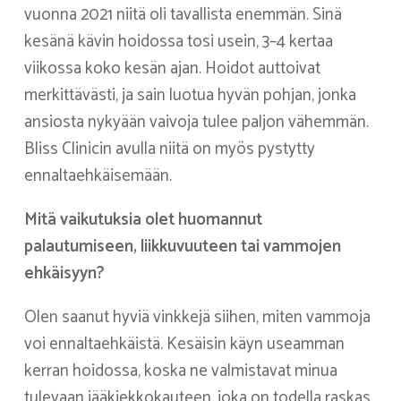
vuonna 2021 niitä oli tavallista enemmän. Sinä
kesänä kävin hoidossa tosi usein, 3–4 kertaa
viikossa koko kesän ajan. Hoidot auttoivat
merkittävästi, ja sain luotua hyvän pohjan, jonka
ansiosta nykyään vaivoja tulee paljon vähemmän.
Bliss Clinicin avulla niitä on myös pystytty
ennaltaehkäisemään.
Mitä vaikutuksia olet huomannut
palautumiseen, liikkuvuuteen tai vammojen
ehkäisyyn?
Olen saanut hyviä vinkkejä siihen, miten vammoja
voi ennaltaehkäistä. Kesäisin käyn useamman
kerran hoidossa, koska ne valmistavat minua
tulevaan jääkiekkokauteen, joka on todella raskas