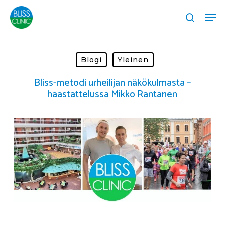
Skip
Menu
Menu
to
search
main
content
Blogi
Yleinen
Bliss-metodi urheilijan näkökulmasta –
haastattelussa Mikko Rantanen