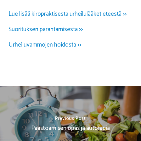
Lue lisää kiropraktisesta urheilulääketieteestä >>
Suorituksen parantamisesta >>
Urheiluvammojen hoidosta >>
Previous Post
Paastoamisen opas ja autofagia